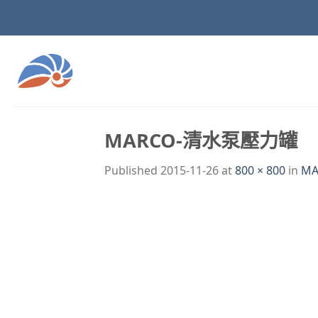
Skip
to
content
MARCO-清水泵壓力罐
Published
2015-11-26
at
800 × 800
in
M