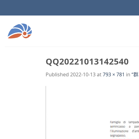
Skip
to
content
QQ20221013142540
Published
2022-10-13
at
793 × 781
in
“