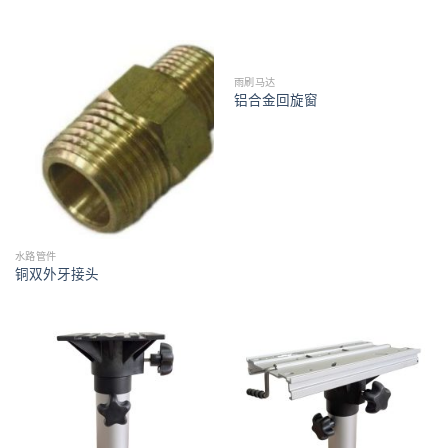
雨刷马达
铝合金回旋窗
水路管件
铜双外牙接头