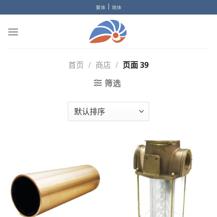
Skip
|
繁体
简体
to
content
首页
/
商店
/
页面 39
筛选