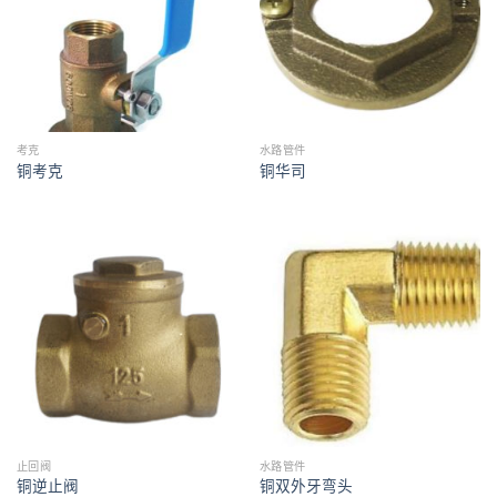
考克
水路管件
铜考克
铜华司
止回阀
水路管件
铜逆止阀
铜双外牙弯头