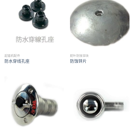
起锚机配件
舵叶防蚀锌块
防水穿线孔座
防蚀锌片