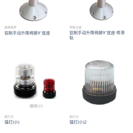
座椅配件
甲板五金
铝制手动升降椅脚9″底座-带滑
铝制手动升降椅脚9″底座
轨
航行灯
航行灯
锚灯(小)
锚灯(小)2