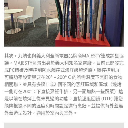
其次，九舫也與義大利全新電器品牌商MAJESTY達成銷售協
議，MAJESTY背景出身於義大利知名家電廠，目前已開發完
成PC精確及時控制防水觸控式海洋級燒烤爐，觸控控制屏
可將功率設定與要在20° – 200° C 的所需溫度下烹飪的食物
相關聯，並具有多達1 或2 個不同的烹飪區域和區域（燒烤
一側可在200° C下直接烹飪牛排，另一面加熱一些蔬菜）這
是以前在燒烤上從未見過的功能。直接溫度回饋 (DTF) 讓您
能夠根據不同的溫度和時間設定進行烹飪。並提供有外蓋無
外蓋造型設計，適用於室內與室外。